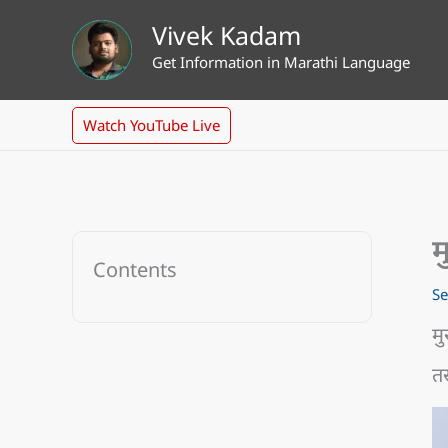
Skip
Vivek Kadam
to
Get Information in Marathi Language
content
Watch YouTube Live
म
Contents
Se
मु
तस