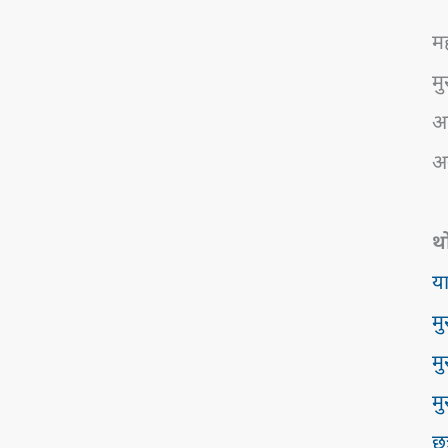
मह
मु
आह
अन
थ
या
मु
मु
मु
छ