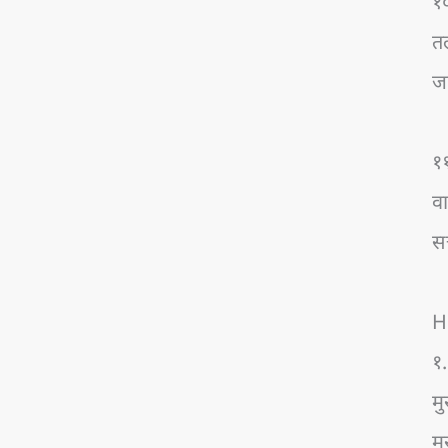
१०
तल
ज
११
वा
सत
H
१.
मु
मु