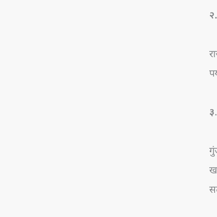
२
रा
पर
३
गु
खड
सल