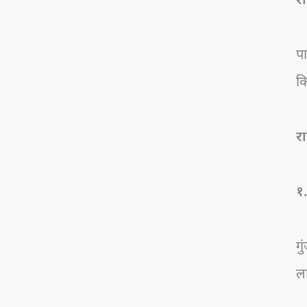
र
पा
कि
र
१.
गु
ल