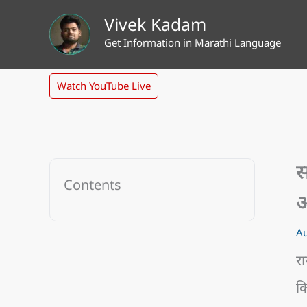
Skip
Vivek Kadam
to
Get Information in Marathi Language
content
Watch YouTube Live
स
Contents
अ
Au
रा
कि