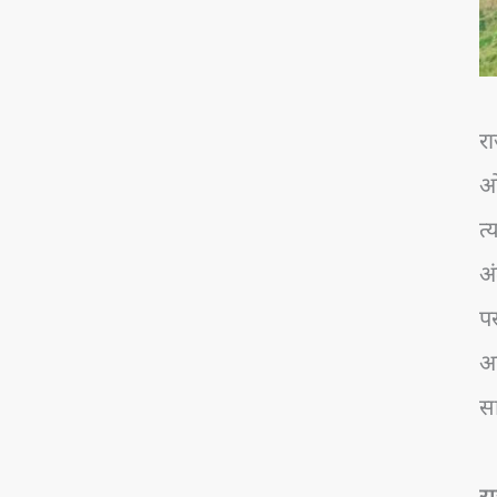
रा
ओळ
त्
अं
पस
आण
स