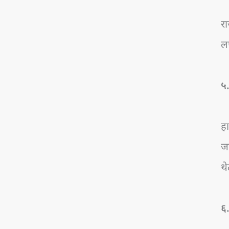
रा
लष
५
हा
ज
थे
६.