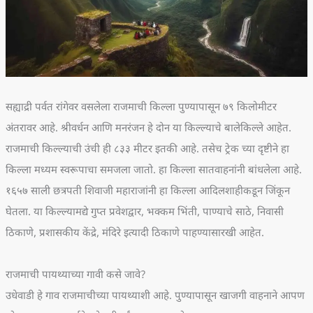
सह्याद्री पर्वत रांगेवर वसलेला राजमाची किल्ला पुण्यापासून ७९ किलोमीटर
अंतरावर आहे. श्रीवर्धन आणि मनरंजन हे दोन या किल्ल्याचे बालेकिल्ले आहेत.
राजमाची किल्ल्याची उंची ही ८३३ मीटर इतकी आहे. तसेच ट्रेक च्या दृष्टीने हा
किल्ला मध्यम स्वरूपाचा समजला जातो. हा किल्ला सातवाहनांनी बांधलेला आहे.
१६५७ साली छत्रपती शिवाजी महाराजांनी हा किल्ला आदिलशाहीकडून जिंकून
घेतला. या किल्ल्यामद्ये गुप्त प्रवेशद्वार, भक्कम भिंती, पाण्याचे साठे, निवासी
ठिकाणे, प्रशासकीय केंद्रे, मंदिरे इत्यादी ठिकाणे पाहण्यासारखी आहेत.
राजमाची पायथ्याच्या गावी कसे जावे?
उधेवाडी हे गाव राजमाचीच्या पायथ्याशी आहे. पुण्यापासून खाजगी वाहनाने आपण